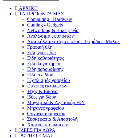
ΑΡΧΙΚΗ
ΤΑ ΠΡΟΪΟΝΤΑ ΜΑΣ
Computing - Hardware
Gaming - Gadgets
Networking & Τηλεφωνία
Αναλώσιμα εκτυπωτών
Aυτοκόλλητες σημειώσεις - Τετράδια - Μπλοκ
Γραφική ύλη
Είδη γραφείου
Είδη καθαριότητας
Είδη λογιστηρίου
Είδη παρουσίασης
Είδη σχεδίου
Εξοπλισμός γραφείου
Ετικέτες εκτυπωτών
Ήχος & Εικόνα
Ιδέες για δώρα
Μαγνητικά & Αξεσουάρ Η/Υ
Μηχανές γραφείου
Οργάνωση αρχείου
Συσκευασία & Αποστολή
Χαρτιά εκτυπώσεων
ΙΔΕΕΣ ΓΙΑ ΔΩΡΑ
ΡΩΤΗΣΤΕ ΜΑΣ