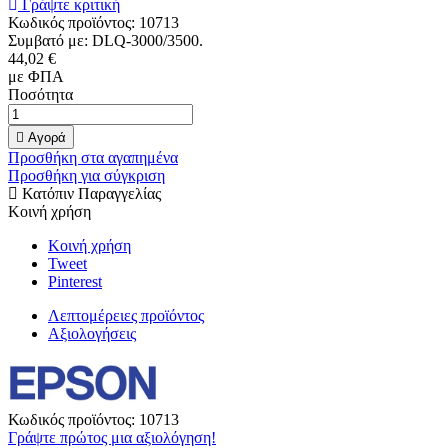
Γράψτε κριτική
Κωδικός προϊόντος:
10713
Συμβατό με: DLQ-3000/3500.
44,02 €
με ΦΠΑ
Ποσότητα

Αγορά
Προσθήκη στα αγαπημένα
Προσθήκη για σύγκριση
Κατόπιν Παραγγελίας
Κοινή χρήση
Κοινή χρήση
Tweet
Pinterest
Λεπτομέρειες προϊόντος
Αξιολογήσεις
Κωδικός προϊόντος:
10713
Γράψτε πρώτος μια αξιολόγηση!