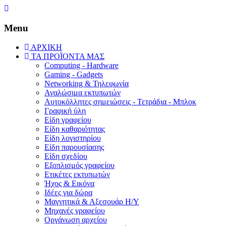
Menu
ΑΡΧΙΚΗ
ΤΑ ΠΡΟΪΟΝΤΑ ΜΑΣ
Computing - Hardware
Gaming - Gadgets
Networking & Τηλεφωνία
Αναλώσιμα εκτυπωτών
Aυτοκόλλητες σημειώσεις - Τετράδια - Μπλοκ
Γραφική ύλη
Είδη γραφείου
Είδη καθαριότητας
Είδη λογιστηρίου
Είδη παρουσίασης
Είδη σχεδίου
Εξοπλισμός γραφείου
Ετικέτες εκτυπωτών
Ήχος & Εικόνα
Ιδέες για δώρα
Μαγνητικά & Αξεσουάρ Η/Υ
Μηχανές γραφείου
Οργάνωση αρχείου