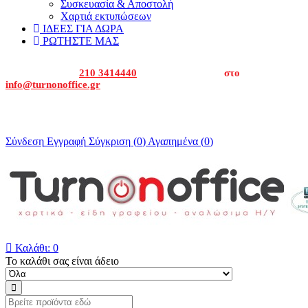
Συσκευασία & Αποστολή
Χαρτιά εκτυπώσεων
ΙΔΕΕΣ ΓΙΑ ΔΩΡΑ
ΡΩΤΗΣΤΕ ΜΑΣ
Καλέστε μας στα
210 3414440
ή στείλτε μας email
στο
info@turnonoffice.gr
Για εταιρείες και δημόσιο καλέστε μας για να σας δώσουμε την
οικονομική προσφορά μας.
Σύνδεση
Εγγραφή
Σύγκριση (
0
)
Αγαπημένα (
0
)

Καλάθι:
0
Το καλάθι σας είναι άδειο