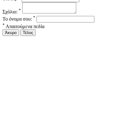
*
Σχόλιο:
*
Το όνομα σου:
*
Απαιτούμενα πεδία
Άκυρο
Τέλος