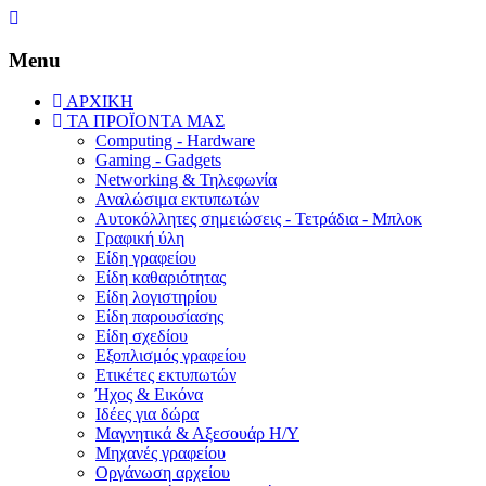
Menu
ΑΡΧΙΚΗ
ΤΑ ΠΡΟΪΟΝΤΑ ΜΑΣ
Computing - Hardware
Gaming - Gadgets
Networking & Τηλεφωνία
Αναλώσιμα εκτυπωτών
Aυτοκόλλητες σημειώσεις - Τετράδια - Μπλοκ
Γραφική ύλη
Είδη γραφείου
Είδη καθαριότητας
Είδη λογιστηρίου
Είδη παρουσίασης
Είδη σχεδίου
Εξοπλισμός γραφείου
Ετικέτες εκτυπωτών
Ήχος & Εικόνα
Ιδέες για δώρα
Μαγνητικά & Αξεσουάρ Η/Υ
Μηχανές γραφείου
Οργάνωση αρχείου