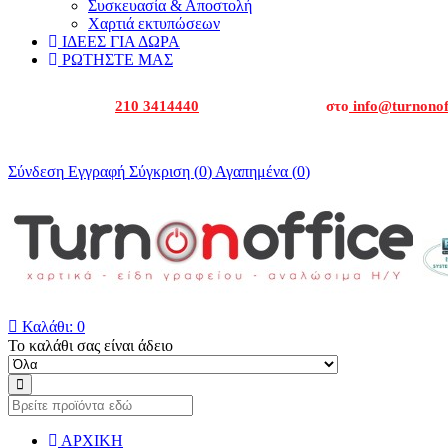
Συσκευασία & Αποστολή
Χαρτιά εκτυπώσεων
ΙΔΕΕΣ ΓΙΑ ΔΩΡΑ
ΡΩΤΗΣΤΕ ΜΑΣ
Καλέστε μας στα
210 3414440
ή στείλτε μας email
στο
info@turnonof
Για εταιρείες και δημόσιο καλέστε μας για να σας δώσουμε την οι
Σύνδεση
Εγγραφή
Σύγκριση (
0
)
Αγαπημένα (
0
)

Καλάθι:
0
Το καλάθι σας είναι άδειο
ΑΡΧΙΚΗ