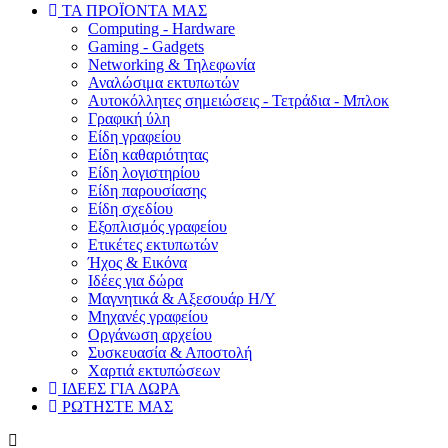
ΤΑ ΠΡΟΪΟΝΤΑ ΜΑΣ
Computing - Hardware
Gaming - Gadgets
Networking & Τηλεφωνία
Αναλώσιμα εκτυπωτών
Aυτοκόλλητες σημειώσεις - Τετράδια - Μπλοκ
Γραφική ύλη
Είδη γραφείου
Είδη καθαριότητας
Είδη λογιστηρίου
Είδη παρουσίασης
Είδη σχεδίου
Εξοπλισμός γραφείου
Ετικέτες εκτυπωτών
Ήχος & Εικόνα
Ιδέες για δώρα
Μαγνητικά & Αξεσουάρ Η/Υ
Μηχανές γραφείου
Οργάνωση αρχείου
Συσκευασία & Αποστολή
Χαρτιά εκτυπώσεων
ΙΔΕΕΣ ΓΙΑ ΔΩΡΑ
ΡΩΤΗΣΤΕ ΜΑΣ