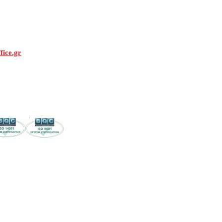
fice.gr
κονομική προσφορά μας.