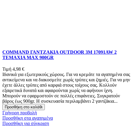
COMMAND ΓΑΝΤΖΑΚΙΑ OUTDOOR 3Μ 17091AW 2
ΤΕΜΑΧΙΑ MAX 900GR
Τιμή
4,98 €
Ιδανικά για εξωτερικούς χώρους. Για να κρεμάτε τα αγαπημένα σας
αντικείμενα και να διακοσμείτε χωρίς τρύπες και ζημιές. Για να μην
έχετε άλλες τρύπες από καρφιά στους τοίχους σας. Κολλούν
εξαιρετικά δυνατά και αφαιρούνται χωρίς να αφήνουν ίχνη.
Μπορούν να εφαρμοστούν σε πολλές επιφάνειες. Συγκρατούν
βάρος έως 900gr. Η συσκευασία περιλαμβάνει 2 γαντζάκια...
Προσθήκη στο καλάθι
Γρήγορη προβολή
Προσθήκη στα αγαπημένα
Προσθήκη για σύγκριση