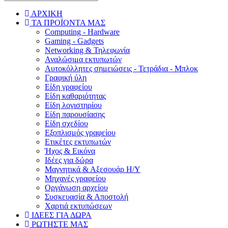
ΑΡΧΙΚΗ
ΤΑ ΠΡΟΪΟΝΤΑ ΜΑΣ
Computing - Hardware
Gaming - Gadgets
Networking & Τηλεφωνία
Αναλώσιμα εκτυπωτών
Aυτοκόλλητες σημειώσεις - Τετράδια - Μπλοκ
Γραφική ύλη
Είδη γραφείου
Είδη καθαριότητας
Είδη λογιστηρίου
Είδη παρουσίασης
Είδη σχεδίου
Εξοπλισμός γραφείου
Ετικέτες εκτυπωτών
Ήχος & Εικόνα
Ιδέες για δώρα
Μαγνητικά & Αξεσουάρ Η/Υ
Μηχανές γραφείου
Οργάνωση αρχείου
Συσκευασία & Αποστολή
Χαρτιά εκτυπώσεων
ΙΔΕΕΣ ΓΙΑ ΔΩΡΑ
ΡΩΤΗΣΤΕ ΜΑΣ