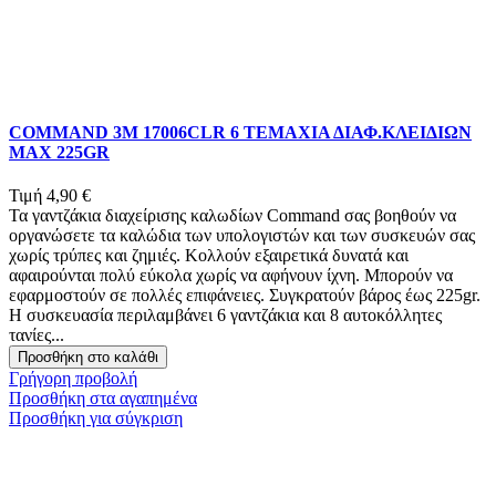
COMMAND 3Μ 17006CLR 6 ΤΕΜΑΧΙΑ ΔΙΑΦ.ΚΛΕΙΔΙΩΝ
MAX 225GR
Τιμή
4,90 €
Τα γαντζάκια διαχείρισης καλωδίων Command σας βοηθούν να
οργανώσετε τα καλώδια των υπολογιστών και των συσκευών σας
χωρίς τρύπες και ζημιές. Κολλούν εξαιρετικά δυνατά και
αφαιρούνται πολύ εύκολα χωρίς να αφήνουν ίχνη. Μπορούν να
εφαρμοστούν σε πολλές επιφάνειες. Συγκρατούν βάρος έως 225gr.
Η συσκευασία περιλαμβάνει 6 γαντζάκια και 8 αυτοκόλλητες
τανίες...
Προσθήκη στο καλάθι
Γρήγορη προβολή
Προσθήκη στα αγαπημένα
Προσθήκη για σύγκριση