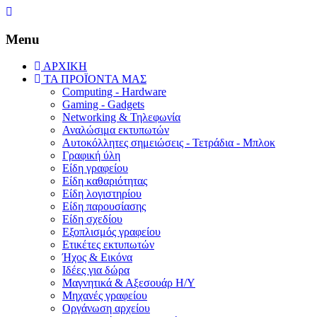
Menu
ΑΡΧΙΚΗ
ΤΑ ΠΡΟΪΟΝΤΑ ΜΑΣ
Computing - Hardware
Gaming - Gadgets
Networking & Τηλεφωνία
Αναλώσιμα εκτυπωτών
Aυτοκόλλητες σημειώσεις - Τετράδια - Μπλοκ
Γραφική ύλη
Είδη γραφείου
Είδη καθαριότητας
Είδη λογιστηρίου
Είδη παρουσίασης
Είδη σχεδίου
Εξοπλισμός γραφείου
Ετικέτες εκτυπωτών
Ήχος & Εικόνα
Ιδέες για δώρα
Μαγνητικά & Αξεσουάρ Η/Υ
Μηχανές γραφείου
Οργάνωση αρχείου