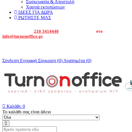
Συσκευασία & Αποστολή
Χαρτιά εκτυπώσεων
ΙΔΕΕΣ ΓΙΑ ΔΩΡΑ
ΡΩΤΗΣΤΕ ΜΑΣ
Καλέστε μας στα
210 3414440
ή στείλτε μας email
στο
info@turnonoffice.gr
Για εταιρείες και δημόσιο καλέστε μας για να σας δώσουμε την
οικονομική προσφορά μας.
Σύνδεση
Εγγραφή
Σύγκριση (
0
)
Αγαπημένα (
0
)

Καλάθι:
0
Το καλάθι σας είναι άδειο