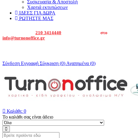
Συσκευασία & Αποστολή
Χαρτιά εκτυπώσεων
ΙΔΕΕΣ ΓΙΑ ΔΩΡΑ
ΡΩΤΗΣΤΕ ΜΑΣ
Καλέστε μας στα
210 3414440
ή στείλτε μας email
στο
info@turnonoffice.gr
Για εταιρείες και δημόσιο καλέστε μας για να σας δώσουμε την
οικονομική προσφορά μας.
Σύνδεση
Εγγραφή
Σύγκριση (
0
)
Αγαπημένα (
0
)

Καλάθι:
0
Το καλάθι σας είναι άδειο