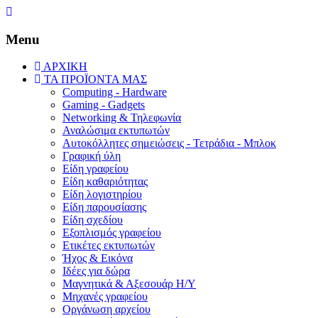
Menu
ΑΡΧΙΚΗ
ΤΑ ΠΡΟΪΟΝΤΑ ΜΑΣ
Computing - Hardware
Gaming - Gadgets
Networking & Τηλεφωνία
Αναλώσιμα εκτυπωτών
Aυτοκόλλητες σημειώσεις - Τετράδια - Μπλοκ
Γραφική ύλη
Είδη γραφείου
Είδη καθαριότητας
Είδη λογιστηρίου
Είδη παρουσίασης
Είδη σχεδίου
Εξοπλισμός γραφείου
Ετικέτες εκτυπωτών
Ήχος & Εικόνα
Ιδέες για δώρα
Μαγνητικά & Αξεσουάρ Η/Υ
Μηχανές γραφείου
Οργάνωση αρχείου