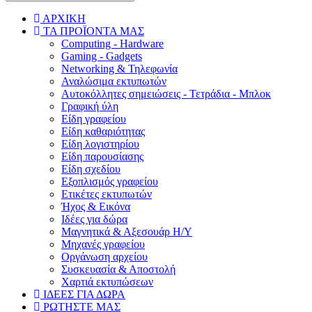
ΑΡΧΙΚΗ
ΤΑ ΠΡΟΪΟΝΤΑ ΜΑΣ
Computing - Hardware
Gaming - Gadgets
Networking & Τηλεφωνία
Αναλώσιμα εκτυπωτών
Aυτοκόλλητες σημειώσεις - Τετράδια - Μπλοκ
Γραφική ύλη
Είδη γραφείου
Είδη καθαριότητας
Είδη λογιστηρίου
Είδη παρουσίασης
Είδη σχεδίου
Εξοπλισμός γραφείου
Ετικέτες εκτυπωτών
Ήχος & Εικόνα
Ιδέες για δώρα
Μαγνητικά & Αξεσουάρ Η/Υ
Μηχανές γραφείου
Οργάνωση αρχείου
Συσκευασία & Αποστολή
Χαρτιά εκτυπώσεων
ΙΔΕΕΣ ΓΙΑ ΔΩΡΑ
ΡΩΤΗΣΤΕ ΜΑΣ