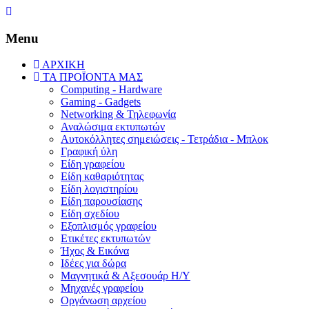
Menu
ΑΡΧΙΚΗ
ΤΑ ΠΡΟΪΟΝΤΑ ΜΑΣ
Computing - Hardware
Gaming - Gadgets
Networking & Τηλεφωνία
Αναλώσιμα εκτυπωτών
Aυτοκόλλητες σημειώσεις - Τετράδια - Μπλοκ
Γραφική ύλη
Είδη γραφείου
Είδη καθαριότητας
Είδη λογιστηρίου
Είδη παρουσίασης
Είδη σχεδίου
Εξοπλισμός γραφείου
Ετικέτες εκτυπωτών
Ήχος & Εικόνα
Ιδέες για δώρα
Μαγνητικά & Αξεσουάρ Η/Υ
Μηχανές γραφείου
Οργάνωση αρχείου