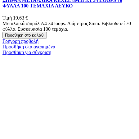
ΣΠΙΡΑΛ ΜΕΤΑΛΛΙΚΑ REXEL 8MM 3:1 34 LOOPS 70
ΦΥΛΛΑ 100 ΤΕΜΑΧΙΑ ΛΕΥΚΟ
Τιμή
19,63 €
Μεταλλικά σπιράλ Α4 34 loops. Διάμετρος 8mm. Βιβλιοδετεί 70
φύλλα. Συσκευασία 100 τεμάχια.
Προσθήκη στο καλάθι
Γρήγορη προβολή
Προσθήκη στα αγαπημένα
Προσθήκη για σύγκριση