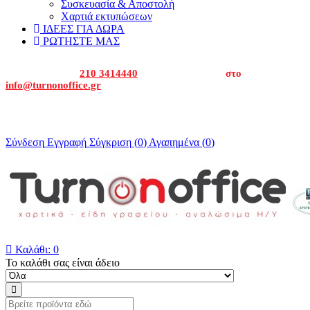
Συσκευασία & Αποστολή
Χαρτιά εκτυπώσεων
ΙΔΕΕΣ ΓΙΑ ΔΩΡΑ
ΡΩΤΗΣΤΕ ΜΑΣ
Καλέστε μας στα
210 3414440
ή στείλτε μας email
στο
info@turnonoffice.gr
Για εταιρείες και δημόσιο καλέστε μας για να σας δώσουμε την
οικονομική προσφορά μας.
Σύνδεση
Εγγραφή
Σύγκριση (
0
)
Αγαπημένα (
0
)

Καλάθι:
0
Το καλάθι σας είναι άδειο