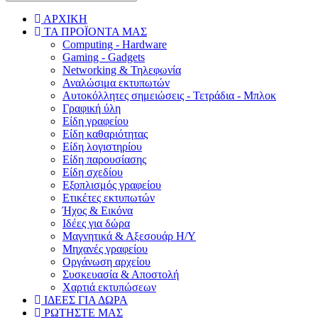
ΑΡΧΙΚΗ
ΤΑ ΠΡΟΪΟΝΤΑ ΜΑΣ
Computing - Hardware
Gaming - Gadgets
Networking & Τηλεφωνία
Αναλώσιμα εκτυπωτών
Aυτοκόλλητες σημειώσεις - Τετράδια - Μπλοκ
Γραφική ύλη
Είδη γραφείου
Είδη καθαριότητας
Είδη λογιστηρίου
Είδη παρουσίασης
Είδη σχεδίου
Εξοπλισμός γραφείου
Ετικέτες εκτυπωτών
Ήχος & Εικόνα
Ιδέες για δώρα
Μαγνητικά & Αξεσουάρ Η/Υ
Μηχανές γραφείου
Οργάνωση αρχείου
Συσκευασία & Αποστολή
Χαρτιά εκτυπώσεων
ΙΔΕΕΣ ΓΙΑ ΔΩΡΑ
ΡΩΤΗΣΤΕ ΜΑΣ