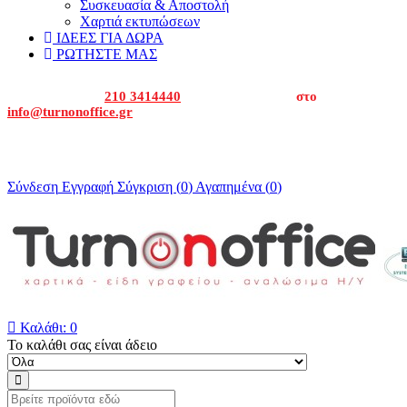
Συσκευασία & Αποστολή
Χαρτιά εκτυπώσεων
ΙΔΕΕΣ ΓΙΑ ΔΩΡΑ
ΡΩΤΗΣΤΕ ΜΑΣ
Καλέστε μας στα
210 3414440
ή στείλτε μας email
στο
info@turnonoffice.gr
Για εταιρείες και δημόσιο καλέστε μας για να σας δώσουμε την
οικονομική προσφορά μας.
Σύνδεση
Εγγραφή
Σύγκριση (
0
)
Αγαπημένα (
0
)

Καλάθι:
0
Το καλάθι σας είναι άδειο