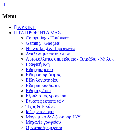
Menu
ΑΡΧΙΚΗ
ΤΑ ΠΡΟΪΟΝΤΑ ΜΑΣ
Computing - Hardware
Gaming - Gadgets
Networking & Τηλεφωνία
Αναλώσιμα εκτυπωτών
Aυτοκόλλητες σημειώσεις - Τετράδια - Μπλοκ
Γραφική ύλη
Είδη γραφείου
Είδη καθαριότητας
Είδη λογιστηρίου
Είδη παρουσίασης
Είδη σχεδίου
Εξοπλισμός γραφείου
Ετικέτες εκτυπωτών
Ήχος & Εικόνα
Ιδέες για δώρα
Μαγνητικά & Αξεσουάρ Η/Υ
Μηχανές γραφείου
Οργάνωση αρχείου