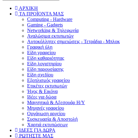
ΑΡΧΙΚΗ
ΤΑ ΠΡΟΪΟΝΤΑ ΜΑΣ
Computing - Hardware
Gaming - Gadgets
Networking & Τηλεφωνία
Αναλώσιμα εκτυπωτών
Aυτοκόλλητες σημειώσεις - Τετράδια - Μπλοκ
Γραφική ύλη
Είδη γραφείου
Είδη καθαριότητας
Είδη λογιστηρίου
Είδη παρουσίασης
Είδη σχεδίου
Εξοπλισμός γραφείου
Ετικέτες εκτυπωτών
Ήχος & Εικόνα
Ιδέες για δώρα
Μαγνητικά & Αξεσουάρ Η/Υ
Μηχανές γραφείου
Οργάνωση αρχείου
Συσκευασία & Αποστολή
Χαρτιά εκτυπώσεων
ΙΔΕΕΣ ΓΙΑ ΔΩΡΑ
ΡΩΤΗΣΤΕ ΜΑΣ