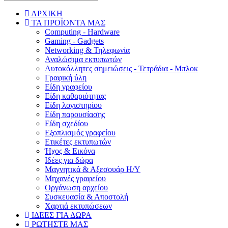
ΑΡΧΙΚΗ
ΤΑ ΠΡΟΪΟΝΤΑ ΜΑΣ
Computing - Hardware
Gaming - Gadgets
Networking & Τηλεφωνία
Αναλώσιμα εκτυπωτών
Aυτοκόλλητες σημειώσεις - Τετράδια - Μπλοκ
Γραφική ύλη
Είδη γραφείου
Είδη καθαριότητας
Είδη λογιστηρίου
Είδη παρουσίασης
Είδη σχεδίου
Εξοπλισμός γραφείου
Ετικέτες εκτυπωτών
Ήχος & Εικόνα
Ιδέες για δώρα
Μαγνητικά & Αξεσουάρ Η/Υ
Μηχανές γραφείου
Οργάνωση αρχείου
Συσκευασία & Αποστολή
Χαρτιά εκτυπώσεων
ΙΔΕΕΣ ΓΙΑ ΔΩΡΑ
ΡΩΤΗΣΤΕ ΜΑΣ