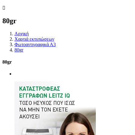
80gr
Αρχική
Χαρτιά εκτυπώσεων
Φωτοαντιγραφικά Α3
80gr
80gr