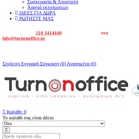
Συσκευασία & Αποστολή
Χαρτιά εκτυπώσεων
ΙΔΕΕΣ ΓΙΑ ΔΩΡΑ
ΡΩΤΗΣΤΕ ΜΑΣ
Καλέστε μας στα
210 3414440
ή στείλτε μας email
στο
info@turnonoffice.gr
Για εταιρείες και δημόσιο καλέστε μας για να σας δώσουμε την
οικονομική προσφορά μας.
Σύνδεση
Εγγραφή
Σύγκριση (
0
)
Αγαπημένα (
0
)

Καλάθι:
0
Το καλάθι σας είναι άδειο