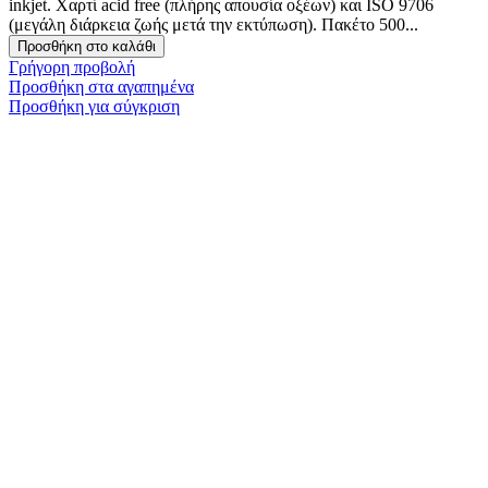
inkjet. Χαρτί acid free (πλήρης απουσία οξέων) και ISO 9706
(μεγάλη διάρκεια ζωής μετά την εκτύπωση). Πακέτο 500...
Προσθήκη στο καλάθι
Γρήγορη προβολή
Προσθήκη στα αγαπημένα
Προσθήκη για σύγκριση