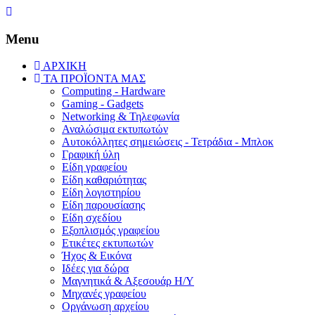
Menu
ΑΡΧΙΚΗ
ΤΑ ΠΡΟΪΟΝΤΑ ΜΑΣ
Computing - Hardware
Gaming - Gadgets
Networking & Τηλεφωνία
Αναλώσιμα εκτυπωτών
Aυτοκόλλητες σημειώσεις - Τετράδια - Μπλοκ
Γραφική ύλη
Είδη γραφείου
Είδη καθαριότητας
Είδη λογιστηρίου
Είδη παρουσίασης
Είδη σχεδίου
Εξοπλισμός γραφείου
Ετικέτες εκτυπωτών
Ήχος & Εικόνα
Ιδέες για δώρα
Μαγνητικά & Αξεσουάρ Η/Υ
Μηχανές γραφείου
Οργάνωση αρχείου